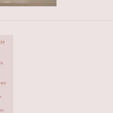
cht
s,
ren
n
en