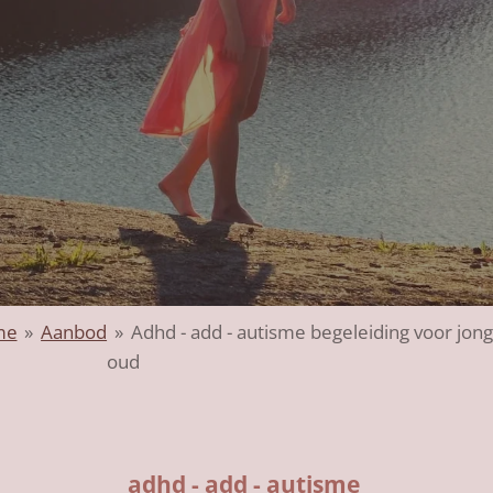
me
»
Aanbod
»
Adhd - add - autisme begeleiding voor jon
oud
adhd - add - autisme