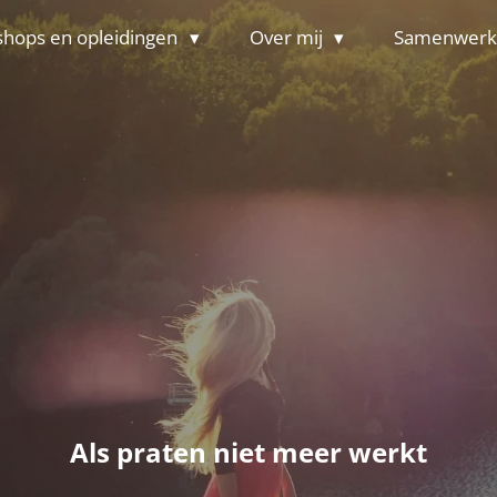
hops en opleidingen
Over mij
Samenwerk
Als praten niet meer werkt