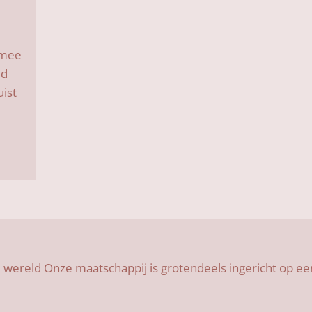
ermee
id
uist
 wereld Onze maatschappij is grotendeels ingericht op e