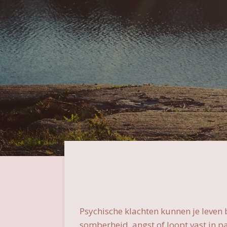
Psychische klachten kunnen je leven be
somberheid, angst of loopt vast in pa