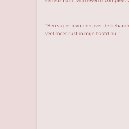
serieus nam. Mijn leven is compleet v
"Ben super tevreden over de behandel
veel meer rust in mijn hoofd nu."