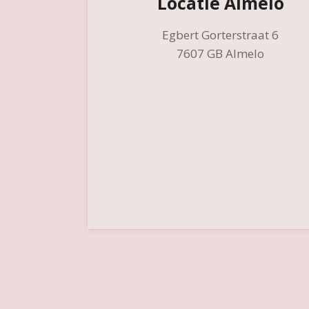
Locatie Almelo
Egbert Gorterstraat 6
7607 GB Almelo
© 2022 - 2025 Jessica Roessink - ter Meer