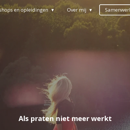
hops en opleidingen
Over mij
Samenwer
Als praten niet meer werkt