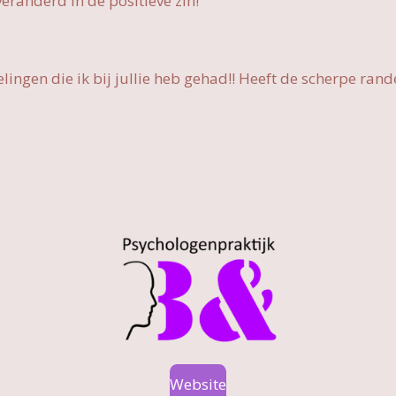
eranderd in de positieve zin!"
ingen die ik bij jullie heb gehad!! Heeft de scherpe ran
Website