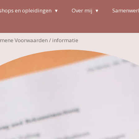
hops en opleidingen
Over mij
Samenwer
mene Voorwaarden / informatie