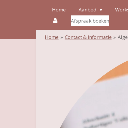
Ga
Home
Aanbod
Works
direct
Afspraak boeken
naar
de
Home
»
Contact & informatie
»
Alge
hoofdinhoud