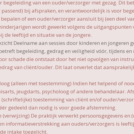
r begeleiding van een ouder/verzorger met gezag. Dit be
 passend) bij afspraken, en verantwoordelijk is voor bege
 bepalen of een ouder/verzorger aansluit bij (een deel va
minderjarigen wordt gewerkt volgens de uitgangspunten
 de leeftijd en situatie van de jongere.
ezicht Deelname aan sessies door kinderen en jongeren 
etreft begeleiding, gedrag en veiligheid vóór, tijdens en
voor schade die ontstaat door het niet opvolgen van instr
edrag van cliënt/ouder. Dit laat onverlet dat aansprakelij
og (alleen met toestemming) Indien het helpend of nood
isarts, jeugdarts, psycholoog of andere behandelaar. Af
(schriftelijke) toestemming van cliënt en/of ouder/verzorg
t méér gedeeld dan nodig is voor goede afstemming.
 (verwijzing) De praktijk verwerkt persoonsgegevens en 
n informatieverstrekking aan ouders/verzorgers is leeftij
de intake toegelicht.