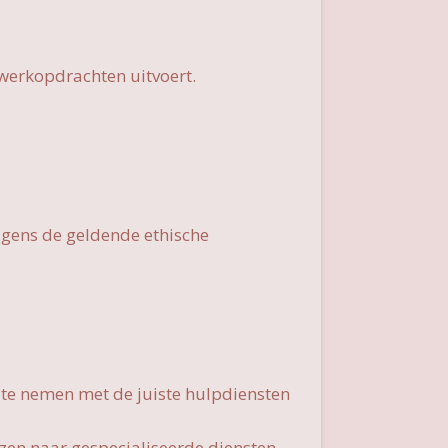
swerkopdrachten uitvoert.
lgens de geldende ethische
p te nemen met de juiste hulpdiensten
zen naar gespecialiseerde diensten.