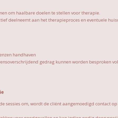
men om haalbare doelen te stellen voor therapie.
ctief deelneemt aan het therapieproces en eventuele hui
grenzen handhaven
 grensoverschrijdend gedrag kunnen worden besproken vo
ie
n de sessies om, wordt de cliënt aangemoedigd contact o
trekken voor noodgevallen en kan indien nodig doorverwij