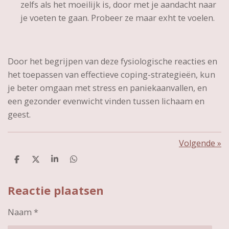
zelfs als het moeilijk is, door met je aandacht naar
je voeten te gaan. Probeer ze maar exht te voelen.
Door het begrijpen van deze fysiologische reacties en
het toepassen van effectieve coping-strategieën, kun
je beter omgaan met stress en paniekaanvallen, en
een gezonder evenwicht vinden tussen lichaam en
geest.
Volgende
»
D
D
S
D
e
e
h
e
l
e
a
l
Reactie plaatsen
e
l
r
e
n
e
n
Naam *