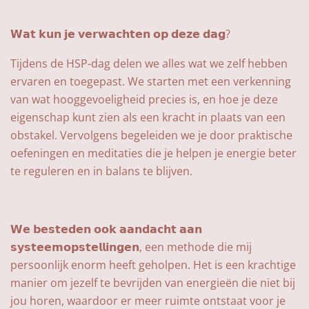
𝗪𝗮𝘁 𝗸𝘂𝗻 𝗷𝗲 𝘃𝗲𝗿𝘄𝗮𝗰𝗵𝘁𝗲𝗻 𝗼𝗽 𝗱𝗲𝘇𝗲 𝗱𝗮𝗴?
Tijdens de HSP-dag delen we alles wat we zelf hebben
ervaren en toegepast. We starten met een verkenning
van wat hooggevoeligheid precies is, en hoe je deze
eigenschap kunt zien als een kracht in plaats van een
obstakel. Vervolgens begeleiden we je door praktische
oefeningen en meditaties die je helpen je energie beter
te reguleren en in balans te blijven.
𝗪𝗲 𝗯𝗲𝘀𝘁𝗲𝗱𝗲𝗻 𝗼𝗼𝗸 𝗮𝗮𝗻𝗱𝗮𝗰𝗵𝘁 𝗮𝗮𝗻
𝘀𝘆𝘀𝘁𝗲𝗲𝗺𝗼𝗽𝘀𝘁𝗲𝗹𝗹𝗶𝗻𝗴𝗲𝗻, een methode die mij
persoonlijk enorm heeft geholpen. Het is een krachtige
manier om jezelf te bevrijden van energieën die niet bij
jou horen, waardoor er meer ruimte ontstaat voor je