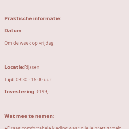
𝗣𝗿𝗮𝗸𝘁𝗶𝘀𝗰𝗵𝗲 𝗶𝗻𝗳𝗼𝗿𝗺𝗮𝘁𝗶𝗲:
𝗗𝗮𝘁𝘂𝗺:
Om de week op vrijdag
𝗟𝗼𝗰𝗮𝘁𝗶𝗲:Rijssen
𝗧𝗶𝗷𝗱: 09:30 - 16:00 uur
𝗜𝗻𝘃𝗲𝘀𝘁𝗲𝗿𝗶𝗻𝗴: €199,-
𝗪𝗮𝘁 𝗺𝗲𝗲 𝘁𝗲 𝗻𝗲𝗺𝗲𝗻:
●Draag comfortabele kleding waarin je je prettig voelt.