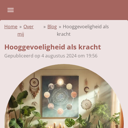
Ga
direct
naar
Home
»
Over
»
Blog
»
Hooggevoeligheid als
de
mij
kracht
hoofdinhoud
Hooggevoeligheid als kracht
Gepubliceerd op 4 augustus 2024 om 19:56