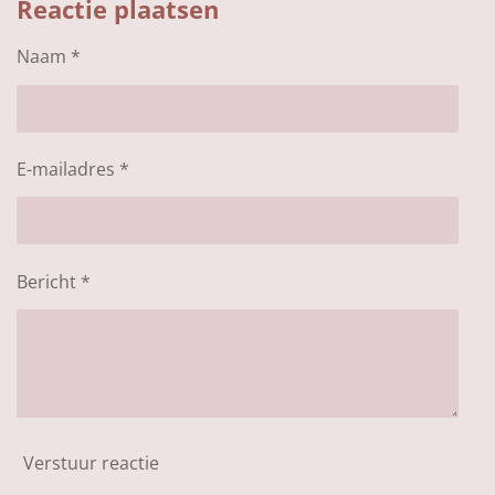
Reactie plaatsen
e
l
r
e
n
e
n
Naam *
E-mailadres *
Bericht *
Verstuur reactie