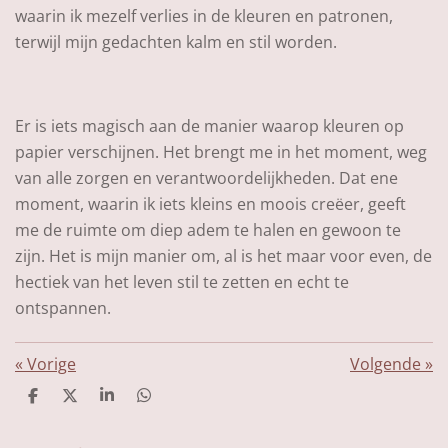
waarin ik mezelf verlies in de kleuren en patronen,
terwijl mijn gedachten kalm en stil worden.
Er is iets magisch aan de manier waarop kleuren op
papier verschijnen. Het brengt me in het moment, weg
van alle zorgen en verantwoordelijkheden. Dat ene
moment, waarin ik iets kleins en moois creëer, geeft
me de ruimte om diep adem te halen en gewoon te
zijn. Het is mijn manier om, al is het maar voor even, de
hectiek van het leven stil te zetten en echt te
ontspannen.
«
Vorige
Volgende
»
D
D
S
D
e
e
h
e
l
e
a
l