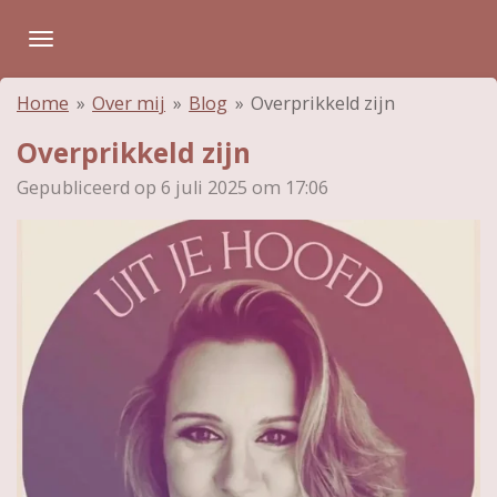
Ga
direct
naar
Home
»
Over mij
»
Blog
»
Overprikkeld zijn
de
hoofdinhoud
Overprikkeld zijn
Gepubliceerd op 6 juli 2025 om 17:06