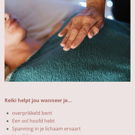
Reiki helpt jou wanneer je…
overprikkeld bent
Een vol hoofd hebt
Spanning in je lichaam ervaart