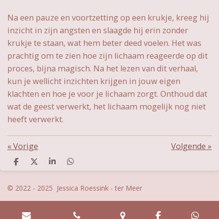
Na een pauze en voortzetting op een krukje, kreeg hij
inzicht in zijn angsten en slaagde hij erin zonder
krukje te staan, wat hem beter deed voelen. Het was
prachtig om te zien hoe zijn lichaam reageerde op dit
proces, bijna magisch. Na het lezen van dit verhaal,
kun je wellicht inzichten krijgen in jouw eigen
klachten en hoe je voor je lichaam zorgt. Onthoud dat
wat de geest verwerkt, het lichaam mogelijk nog niet
heeft verwerkt.
«
Vorige
Volgende
»
D
D
S
D
e
e
h
e
l
e
a
l
© 2022 - 2025 Jessica Roessink - ter Meer
e
l
r
e
n
e
n