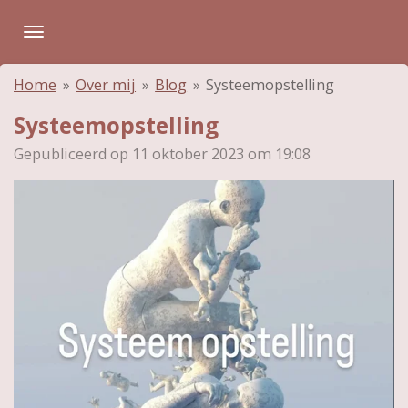
Ga
direct
naar
Home
»
Over mij
»
Blog
»
Systeemopstelling
de
hoofdinhoud
Systeemopstelling
Gepubliceerd op 11 oktober 2023 om 19:08