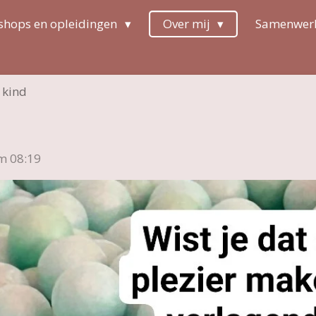
hops en opleidingen
Over mij
Samenwer
e kind
m 08:19