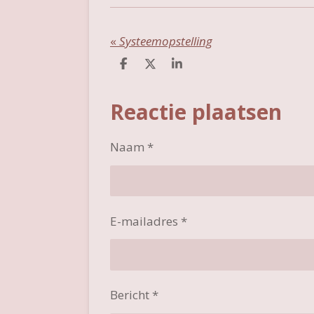
«
Systeemopstelling
D
D
S
e
e
h
l
e
a
e
l
r
Reactie plaatsen
n
e
Naam *
E-mailadres *
Bericht *