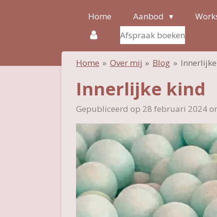
Ga
Home
Aanbod
Works
direct
Afspraak boeken
naar
de
Home
»
Over mij
»
Blog
»
Innerlijk
hoofdinhoud
Innerlijke kind
Gepubliceerd op 28 februari 2024 o