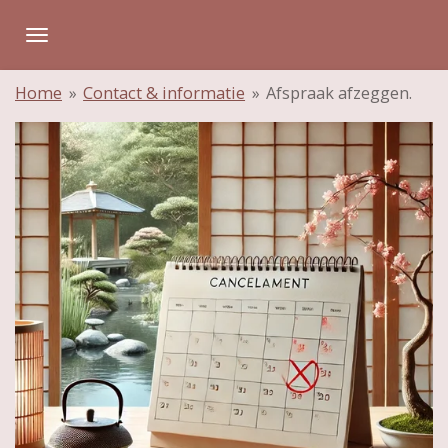
Ga
direct
naar
Home
»
Contact & informatie
»
Afspraak afzeggen.
de
hoofdinhoud